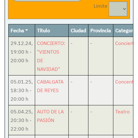
Limite
Fecha
Título
Ciudad
Provincia
Categoría
29.12.24
,
CONCIERTO:
-
-
Concierto
19:00 h
-
"VIENTOS
20:00 h
DE
NAVIDAD"
05.01.25
,
CABALGATA
-
-
Concentra
18:30 h
-
DE REYES
20:00 h
05.04.25
,
AUTO DE LA
-
-
Teatro
20:30 h
-
PASIÓN
22:00 h