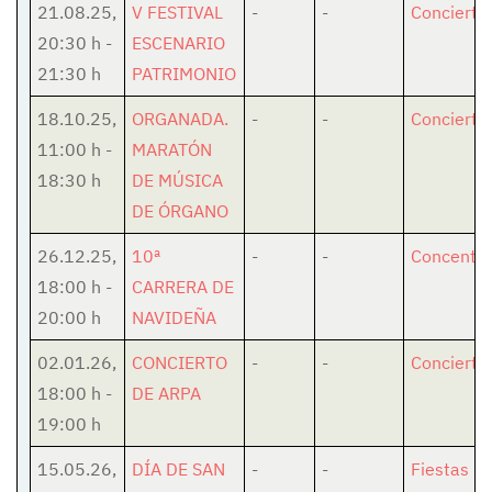
21.08.25
,
V FESTIVAL
-
-
Concierto
20:30 h
-
ESCENARIO
21:30 h
PATRIMONIO
18.10.25
,
ORGANADA.
-
-
Concierto
11:00 h
-
MARATÓN
18:30 h
DE MÚSICA
DE ÓRGANO
26.12.25
,
10ª
-
-
Concentra
18:00 h
-
CARRERA DE
20:00 h
NAVIDEÑA
02.01.26
,
CONCIERTO
-
-
Concierto
18:00 h
-
DE ARPA
19:00 h
15.05.26
,
DÍA DE SAN
-
-
Fiestas