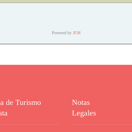
Powered by
JEM
na de Turismo
Notas
sta
Legales