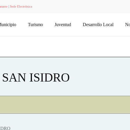
atante
|
Sede Electrónica
unicipio
Turismo
Juventud
Desarrollo Local
No
SAN ISIDRO
IDRO