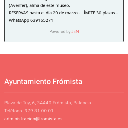
(Avenfer), alma de este museo.
RESERVAS hasta el día 20 de marzo - LÍMITE 30 plazas – 
WhatsApp 639165271
Powered by
JEM
Ayuntamiento Frómista
Plaza de Tuy, 6, 34440 Frómista, Palencia
Teléfono: 979 81 00 01
administracion@fromista.es