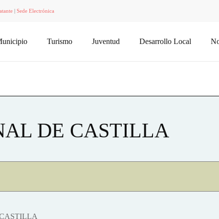
atante
|
Sede Electrónica
unicipio
Turismo
Juventud
Desarrollo Local
No
NAL DE CASTILLA
 CASTILLA