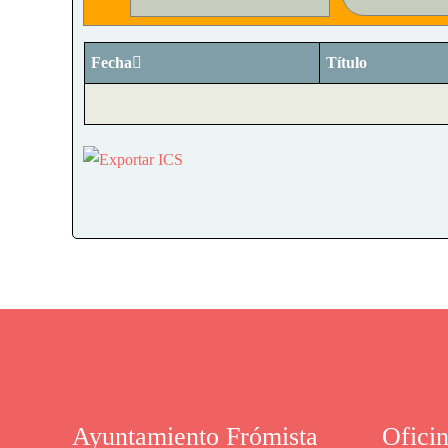
Fecha
Título
Ayuntamiento Frómista
Ofici