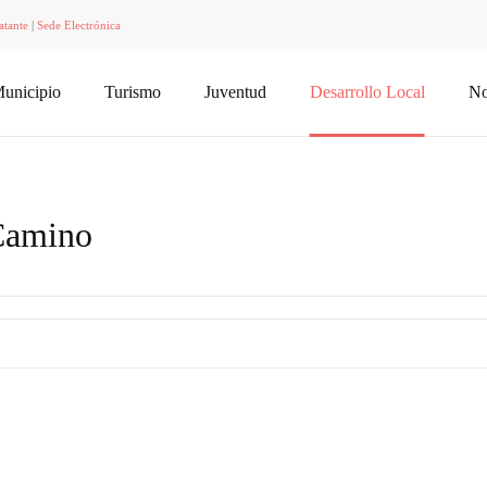
atante
|
Sede Electrónica
unicipio
Turismo
Juventud
Desarrollo Local
No
 Camino