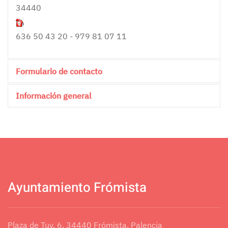
34440
636 50 43 20 - 979 81 07 11
Formulario de contacto
Información general
Send an Email
0
*
Required field
Nombre
*
Ayuntamiento Frómista
Correo electrónico
*
Plaza de Tuy, 6, 34440 Frómista, Palencia