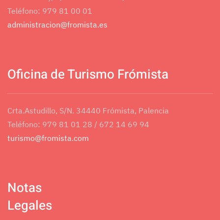
Teléfono: 979 81 00 01
Asunto
*
administracion@fromista.es
Mensaje
*
Oficina de Turismo Frómista
Crta.Astudillo, S/N. 34440 Frómista, Palencia
Teléfono: 979 81 01 28 / 672 14 69 94
turismo@fromista.com
Notas
Legales