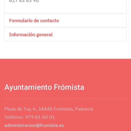
627 43 43 90
Formulario de contacto
Información general
Send an Email
Fontanería, Calefación, Suelo Radiante, Energía Solar
*
Required field
Térmica, Biomassa, Gasóleos, Mantenimientos
Nombre
*
Ayuntamiento Frómista
Correo electrónico
*
Plaza de Tuy, 6, 34440 Frómista, Palencia
Teléfono: 979 81 00 01
Asunto
*
administracion@fromista.es