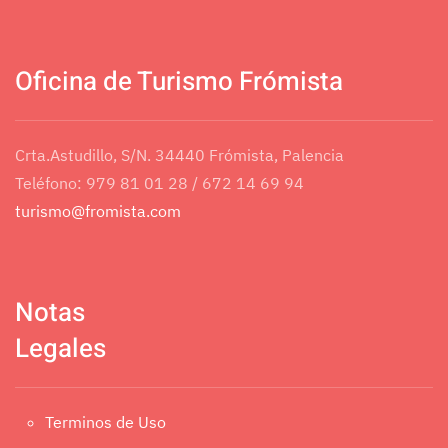
Mensaje
*
Oficina de Turismo Frómista
Crta.Astudillo, S/N. 34440 Frómista, Palencia
Teléfono: 979 81 01 28 / 672 14 69 94
turismo@fromista.com
Notas
Legales
Terminos de Uso
Envíeme una copia
(opcional)