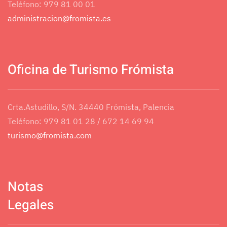
Teléfono: 979 81 00 01
Asunto
*
administracion@fromista.es
Mensaje
*
Oficina de Turismo Frómista
Crta.Astudillo, S/N. 34440 Frómista, Palencia
Teléfono: 979 81 01 28 / 672 14 69 94
turismo@fromista.com
Notas
Legales