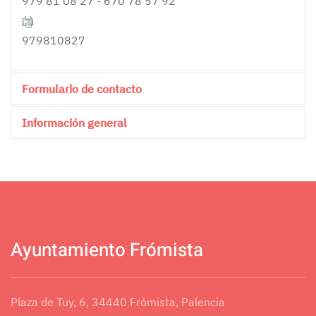
979 81 08 27 - 670 78 57 92
979810827
Formulario de contacto
Información general
Send an Email
0
*
Required field
Nombre
*
Ayuntamiento Frómista
Correo electrónico
*
Plaza de Tuy, 6, 34440 Frómista, Palencia