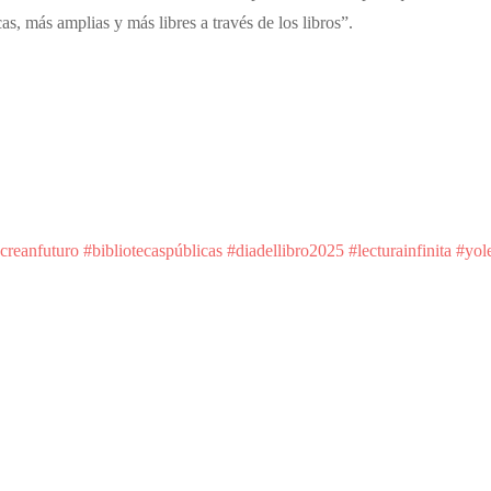
s, más amplias y más libres a través de los libros”.
reanfuturo #bibliotecaspúblicas #diadellibro2025 #lecturainfinita #yol