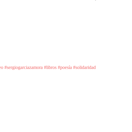
eo #sergiogarciazamora #libros #poesía #solidaridad