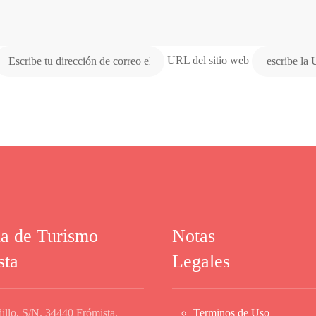
URL del sitio web
na de Turismo
Notas
sta
Legales
illo, S/N. 34440 Frómista,
Terminos de Uso