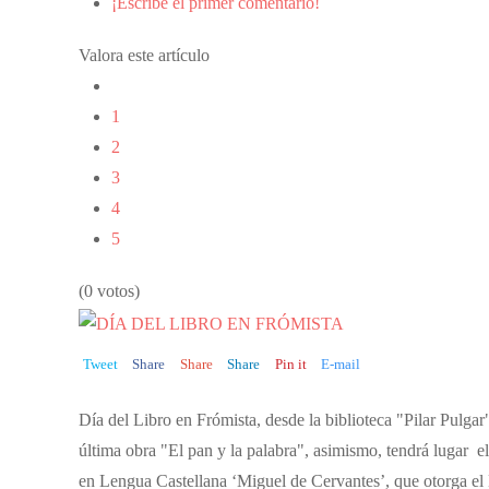
¡Escribe el primer comentario!
Valora este artículo
1
2
3
4
5
(0 votos)
Tweet
Share
Share
Share
Pin it
E-mail
Día del Libro en Frómista, desde la biblioteca "Pilar Pulg
última obra "El pan y la palabra", asimismo, tendrá lugar el
en Lengua Castellana ‘Miguel de Cervantes’, que otorga el M